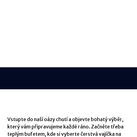
+ 420 724 107 027
fb@hotelflora.cz
Vstupte do naší oázy chutí a objevte bohatý výběr,
který vám připravujeme každé ráno. Začněte třeba
teplým bufetem, kde si vyberte čerstvá vajíčka na