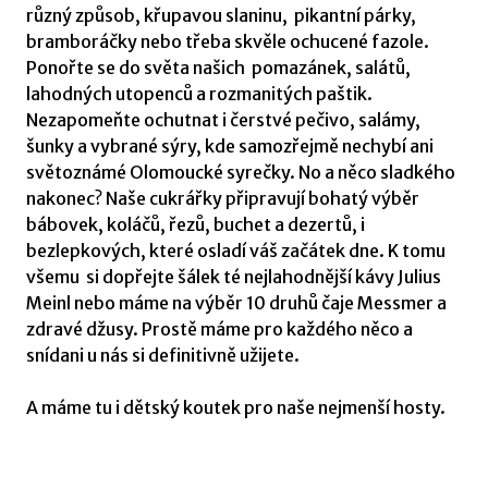
různý způsob, křupavou slaninu, pikantní párky,
bramboráčky nebo třeba skvěle ochucené fazole.
Ponořte se do světa našich pomazánek, salátů,
lahodných utopenců a rozmanitých paštik.
Nezapomeňte ochutnat i čerstvé pečivo, salámy,
šunky a vybrané sýry, kde samozřejmě nechybí ani
světoznámé Olomoucké syrečky. No a něco sladkého
nakonec? Naše cukrářky připravují bohatý výběr
bábovek, koláčů, řezů, buchet a dezertů, i
bezlepkových, které osladí váš začátek dne. K tomu
všemu si dopřejte šálek té nejlahodnější kávy Julius
Meinl nebo máme na výběr 10 druhů čaje Messmer a
zdravé džusy. Prostě máme pro každého něco a
snídani u nás si definitivně užijete.
A máme tu i dětský koutek pro naše nejmenší hosty.