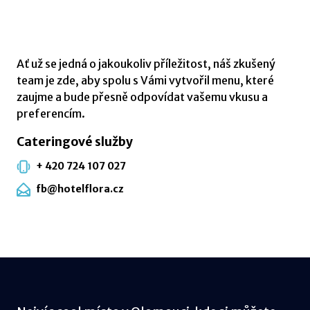
Ať už se jedná o jakoukoliv příležitost, náš zkušený
team je zde, aby spolu s Vámi vytvořil menu, které
zaujme a bude přesně odpovídat vašemu vkusu a
preferencím.
Cateringové služby
+ 420 724 107 027
fb@hotelflora.cz