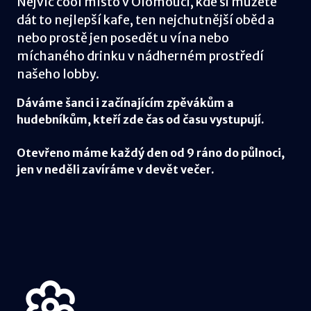
Nejvíc cool místo v Olomouci, kde si můžete
dát to nejlepší kafe, ten nejchutnější oběd a
nebo prostě jen posedět u vína nebo
míchaného drinku v nádherném prostředí
našeho lobby.
Dáváme šanci i začínajícím zpěvákům a
hudebníkům, kteří zde čas od času vystupují.
Otevřeno máme každý den od 9 ráno do půlnoci,
jen v neděli zavíráme v devět večer.